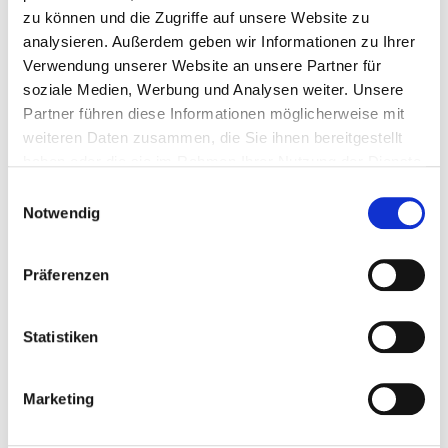
zu können und die Zugriffe auf unsere Website zu
analysieren. Außerdem geben wir Informationen zu Ihrer
Verwendung unserer Website an unsere Partner für
soziale Medien, Werbung und Analysen weiter. Unsere
Partner führen diese Informationen möglicherweise mit
weiteren Daten zusammen, die Sie ihnen bereitgestellt
haben oder die sie im Rahmen Ihrer Nutzung der Dienste
Vor- und Nachname
gesammelt haben.
Einwilligungsauswahl
Notwendig
Telefonnummer
Präferenzen
Statistiken
E-Mail-Adresse
Marketing
Lieferadresse