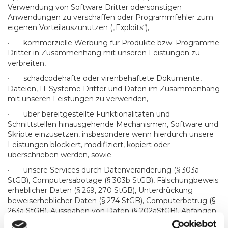
Verwendung von Software Dritter odersonstigen
Anwendungen zu verschaffen oder Programmfehler zum
eigenen Vorteilauszunutzen („Exploits“),
· kommerzielle Werbung für Produkte bzw. Programme
Dritter in Zusammenhang mit unseren Leistungen zu
verbreiten,
· schadcodehafte oder virenbehaftete Dokumente,
Dateien, IT-Systeme Dritter und Daten im Zusammenhang
mit unseren Leistungen zu verwenden,
· über bereitgestellte Funktionalitäten und
Schnittstellen hinausgehende Mechanismen, Software und
Skripte einzusetzen, insbesondere wenn hierdurch unsere
Leistungen blockiert, modifiziert, kopiert oder
überschrieben werden, sowie
· unsere Services durch Datenveränderung (§ 303a
StGB), Computersabotage (§ 303b StGB), Fälschungbeweis
erheblicher Daten (§ 269, 270 StGB), Unterdrückung
beweiserheblicher Daten (§ 274 StGB), Computerbetrug (§
263a StGB), Ausspähen von Daten (§ 202aStGB), Abfangen
von Daten (§ 202b StGB) oder andere Straftaten zu