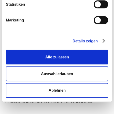
einen behandelnden Arzt nicht beschafft werden können
Statistiken
und sollte Ihre Krankenkasse die Kostenübernahme nicht
erklären, beides gleich aus welchem Grunde, haben wir das
Recht, unsere Leistungen bis zur Ausstellung des Rezepts
Marketing
und/oder bis zur Kostenübernahmeerklärung Ihrer
Krankenkasse zurückzuhalten bzw. auszusetzen. Sollte
entweder die Ausstellung des Rezepts oder die
Kostenübernahme Ihrer Krankenkasse endgültig scheitern,
Details zeigen
haben wir das Recht, den mit Ihnen diesbezüglich
geschlossenen Vertrag bzw. den von Ihnen diesbezüglich
erhaltenen Auftrag außerordentlich mit einer Frist von 14
Alle zulassen
Tagen zu kündigen.
(4) Das Recht zur außerordentlichen Kündigung aus
wichtigem Grund (§ 314 BGB) bleibt unberührt. Ein
Auswahl erlauben
wichtiger Grund liegt für uns insbesondere vor, wenn (i) Sie
schwerwiegend oder trotz einer gegen diese AGB
verstoßen, oder (ii) Sie mit der Bezahlung der Kosten für die
Ablehnen
Inanspruchnahme kostenpflichtiger Leistungen trotz einer
Mahnung und einer Nachfrist für die Zahlung von
mindestens zwei Kalenderwochen in Verzug sind.